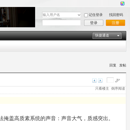
用
记住登录
找回密码
户
密
登录
注册
名
码
快捷通道
回复
发帖
只看楼主
倒序阅读
毫无法掩盖高质素系统的声音：声音大气，质感突出。