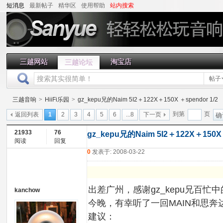
短消息
最新帖子
精华区
使用帮助
站内搜索
三越网站
淘宝店
三越论坛
帖子
三越音响
>
HiiFi乐园
>
gz_kepu兄的Naim 5I2＋122X＋150X ＋spendor 1/2
到第
页
返回列表
1
2
3
4
5
6
...8
下一页
确
21933
76
gz_kepu兄的Naim 5I2＋122X＋150X 
阅读
回复
0
发表于: 2008-03-22
出差广州，感谢gz_kepu兄百忙
kanchow
今晚，有幸听了一回MAIN和思奔
建议：