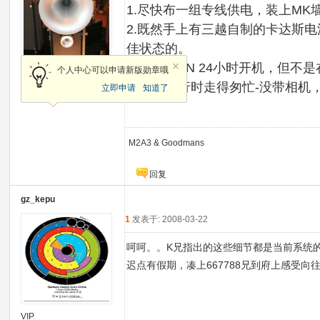
1.尽快布一组专线供电，装上MK墙
2.既然手上有三越自制的卡达斯电
佳状态的。
3.一套MAIN 24小时开机，
VIP
个人中心可以申请新版勋章哦
呵呵，临行时走得匆忙-没带相机
立即申请
知道了
加关注
发消息
M2A3 & Goodmans
回复
gz_kepu
1
发表于: 2008-03-22
呵呵。。K兄指出的这些细节都是当前系统
迟点有假期，凑上667788兄到府上感受向
VIP