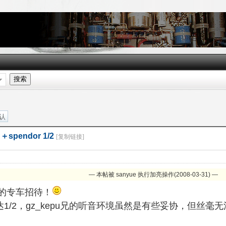
搜索
认
＋spendor 1/2
[复制链接]
— 本帖被 sanyue 执行加亮操作(2008-03-31) —
中的专车招待！
达1/2，gz_kepu兄的听音环境虽然是有些妥协，但丝