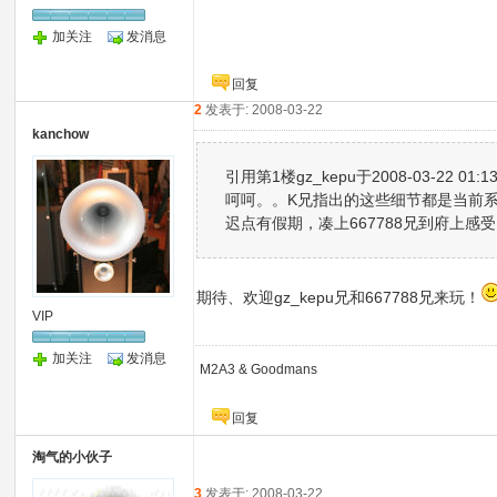
加关注
发消息
回复
2
发表于: 2008-03-22
kanchow
引用第1楼gz_kepu于2008-03-22 01:
呵呵。。K兄指出的这些细节都是当前
迟点有假期，凑上667788兄到府上感受
期待、欢迎gz_kepu兄和667788兄来玩！
VIP
加关注
发消息
M2A3 & Goodmans
回复
淘气的小伙子
3
发表于: 2008-03-22