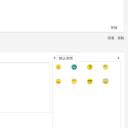
举报
回复
发帖
默认表情
上
下
一
一
进入高级模式
个
个