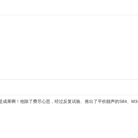
是成果啊！他除了费尽心思，经过反复试验、推出了平价靓声的S84、M