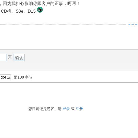
，因为我担心影响你跟客户的正事，呵呵！
CD机、S3e、D15
页
确认
限100 字节
您目前还是游客，请
登录
或
注册