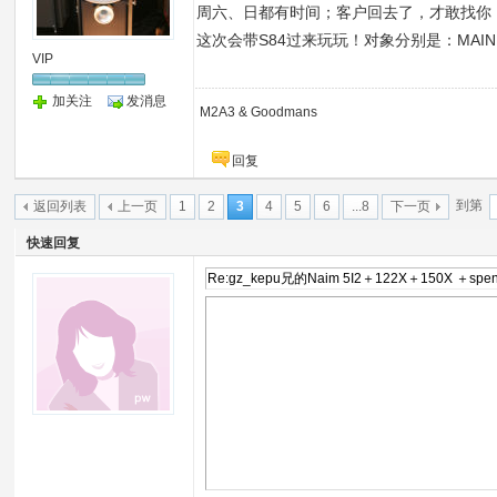
周六、日都有时间；客户回去了，才敢找你
这次会带S84过来玩玩！对象分别是：MAIN 
VIP
加关注
发消息
M2A3 & Goodmans
回复
到第
返回列表
上一页
1
2
3
4
5
6
...8
下一页
快速回复