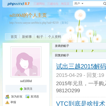
用户
三越网站
三越论坛
淘宝店
sd100d的个人主页
http://www.sanyue.net/bbs/u.php?uid=8219
[复制]
首页
新鲜事
帖子
个人资料
发表的帖子
回复的帖子
试出三越2015解
2015-04-29 - 回复:1
sd100d
2015年元旦，一手
加关注
9812O299
加为好友
发消息
VTC到底是啥技术
举报