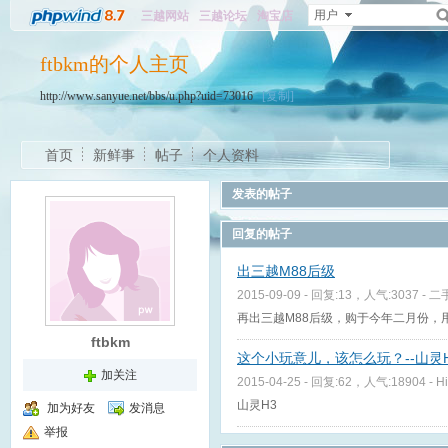
用户
三越网站
三越论坛
淘宝店
ftbkm的个人主页
http://www.sanyue.net/bbs/u.php?uid=73016
[复制]
首页
新鲜事
帖子
个人资料
发表的帖子
回复的帖子
出三越M88后级
2015-09-09 - 回复:13，人气:3037 -
二
再出三越M88后级，购于今年二月份，用
ftbkm
这个小玩意儿，该怎么玩？--山灵
加关注
2015-04-25 - 回复:62，人气:18904 -
H
山灵H3
加为好友
发消息
举报