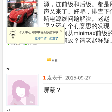
源，连前级和后级。都是用
声又来了。好吧，排查下
斯电源线问题解决。老赵，
呢？还有个有意思的发现，
手无意间从minimax前
个人中心可以申请新版勋章哦
VIP
立即申请
知道了
这又是何故？请老赵释疑
加关注
发消息
回复
zz
1
发表于: 2015-09-27
屏蔽？
VIP