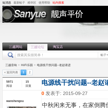
短消息
最新帖子
精华区
使用帮助
站内搜索
三越网站
淘宝店
三越论坛
帖子
三越音响
>
HiiFi乐园
>
电源线干扰问题--老赵请进
返回列表
1
2
电源线干扰问题--老赵
5971
15
阅读
回复
0
发表于: 2015-09-27
wanshengxu
中秋闲来无事，在家倒腾倒