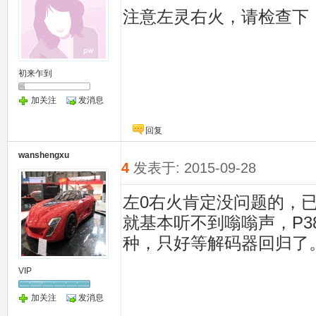
注意左灵右火，请检查下
初来乍到
加关注
发消息
回复
wanshengxu
4
发表于: 2015-09-28
左0右火肯定没问题的，
就基本听不到嗡嗡声，P3
种，只好等解码器回归了
VIP
加关注
发消息