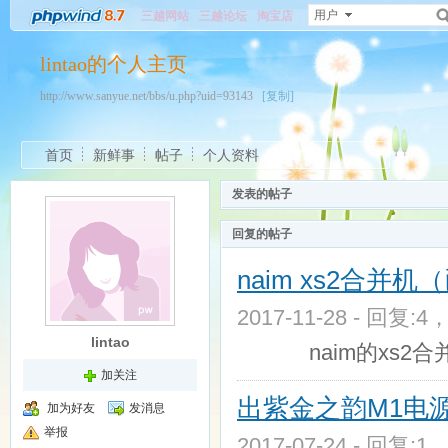
用户
三越网站
三越论坛
淘宝店
lintao的个人主页
http://www.sanyue.net/bbs/u.php?uid=93143
[复制]
首页
新鲜事
帖子
个人资料
发表的帖子
回复的帖子
naim xs2合并机
2017-11-28 - 回复:4
lintao
naim的xs2合
加关注
出紫金之韵M1电源
加为好友
发消息
举报
2017-07-24 - 回复:1