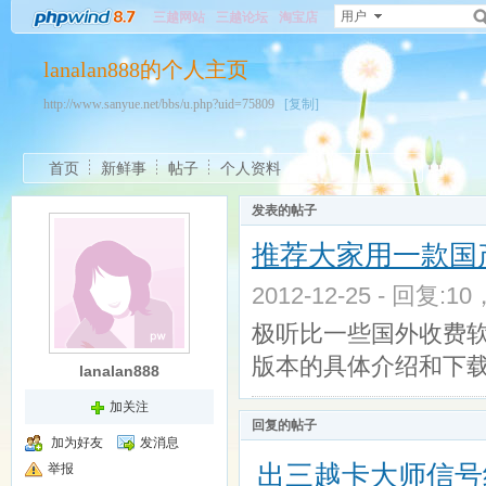
用户
三越网站
三越论坛
淘宝店
lanalan888的个人主页
http://www.sanyue.net/bbs/u.php?uid=75809
[复制]
首页
新鲜事
帖子
个人资料
发表的帖子
推荐大家用一款国产
2012-12-25 - 回复:1
极听比一些国外收费软
版本的具体介绍和下载地
lanalan888
加关注
回复的帖子
加为好友
发消息
出三越卡大师信号线
举报