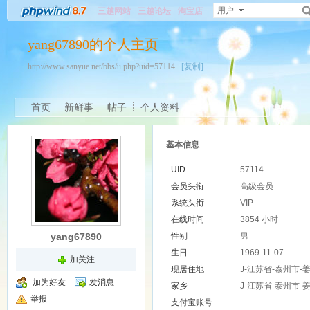
用户
三越网站
三越论坛
淘宝店
yang67890的个人主页
http://www.sanyue.net/bbs/u.php?uid=57114
[复制]
首页
新鲜事
帖子
个人资料
基本信息
UID
57114
会员头衔
高级会员
系统头衔
VIP
在线时间
3854 小时
yang67890
性别
男
生日
1969-11-07
加关注
现居住地
J-江苏省-泰州市-
加为好友
发消息
家乡
J-江苏省-泰州市-
举报
支付宝账号