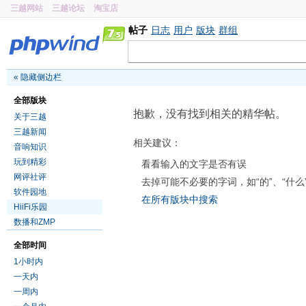
三越网站
三越论坛
淘宝店
帖子
日志
用户
版块
群组
«
隐藏侧边栏
全部版块
抱歉，没有找到相关的精华帖。
关于三越
三越新闻
相关建议：
音响知识
玩到精彩
看看输入的文字是否有误
网评社评
去掉可能不必要的字词，如“的”、“什么
软件园地
在所有版块中搜索
HiiFi乐园
数播和ZMP
全部时间
1小时内
一天内
一周内