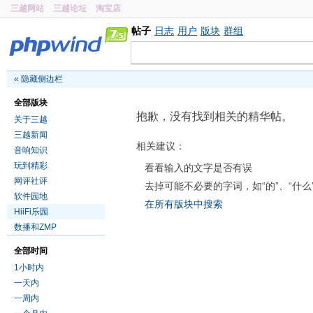
三越网站
三越论坛
淘宝店
帖子
日志
用户
版块
群组
«
隐藏侧边栏
全部版块
抱歉，没有找到相关的精华帖。
关于三越
三越新闻
相关建议：
音响知识
玩到精彩
看看输入的文字是否有误
网评社评
去掉可能不必要的字词，如“的”、“什么
软件园地
在所有版块中搜索
HiiFi乐园
数播和ZMP
全部时间
1小时内
一天内
一周内