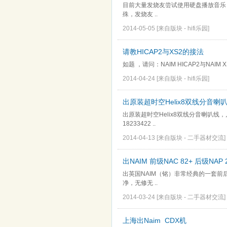
目前大量发烧友尝试使用硬盘播放音乐
殊，发烧友 ..
2014-05-05
[来自版块 -
hifi乐园
]
请教HICAP2与XS2的接法
如题 ，请问：NAIM HICAP2与NAI
2014-04-24
[来自版块 -
hifi乐园
]
出原装超时空Helix8双线分音喇
出原装超时空Helix8双线分音喇叭线
18233422 ..
2014-04-13
[来自版块 -
二手器材交流
]
出NAIM 前级NAC 82+ 后级NAP 
出英国NAIM（铭）非常经典的一套前
净，无修无 ..
2014-03-24
[来自版块 -
二手器材交流
]
上海出Naim CDX机