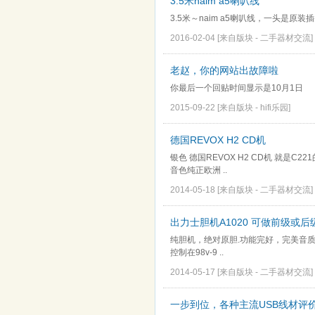
3.5米naim a5喇叭线
3.5米～naim a5喇叭线，一头是原
2016-02-04
[来自版块 -
二手器材交流
]
老赵，你的网站出故障啦
你最后一个回贴时间显示是10月1日
2015-09-22
[来自版块 -
hifi乐园
]
德国REVOX H2 CD机
银色 德国REVOX H2 CD机 就是C
音色纯正欧洲 ..
2014-05-18
[来自版块 -
二手器材交流
]
出力士胆机A1020 可做前级或后
纯胆机，绝对原胆.功能完好，完美音质。
控制在98v-9 ..
2014-05-17
[来自版块 -
二手器材交流
]
一步到位，各种主流USB线材评