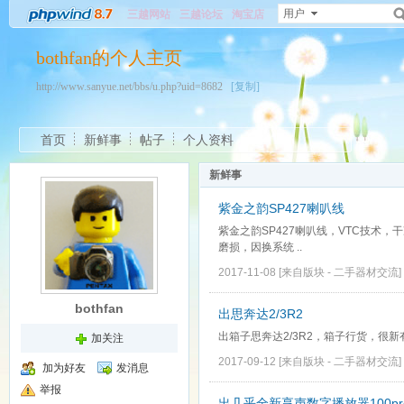
用户
三越网站
三越论坛
淘宝店
bothfan的个人主页
http://www.sanyue.net/bbs/u.php?uid=8682
[复制]
首页
新鲜事
帖子
个人资料
新鲜事
紫金之韵SP427喇叭线
紫金之韵SP427喇叭线，VTC技术，
磨损，因换系统 ..
2017-11-08
[来自版块 -
二手器材交流
]
bothfan
出思奔达2/3R2
出箱子思奔达2/3R2，箱子行货，很新
加关注
2017-09-12
[来自版块 -
二手器材交流
]
加为好友
发消息
举报
出几乎全新享声数字播放器100p