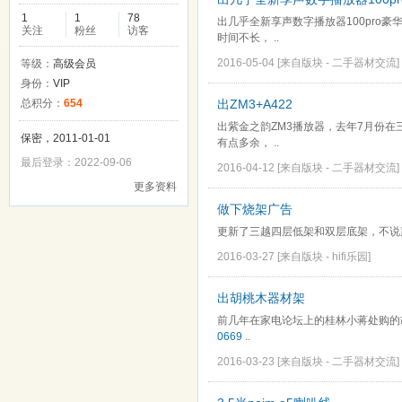
1
1
78
出几乎全新享声数字播放器100pro
关注
粉丝
访客
时间不长， ..
2016-05-04
[来自版块 -
二手器材交流
]
等级：
高级会员
身份：
VIP
总积分：
654
出ZM3+A422
出紫金之韵ZM3播放器，去年7月份在
保密，2011-01-01
有点多余， ..
最后登录：2022-09-06
2016-04-12
[来自版块 -
二手器材交流
]
更多资料
做下烧架广告
更新了三越四层低架和双层底架，不说
2016-03-27
[来自版块 -
hifi乐园
]
出胡桃木器材架
前几年在家电论坛上的桂林小蒋处购的
0669
..
2016-03-23
[来自版块 -
二手器材交流
]